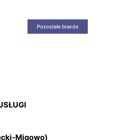
Pozostałe branże
USŁUGI
ecki-Migowo)