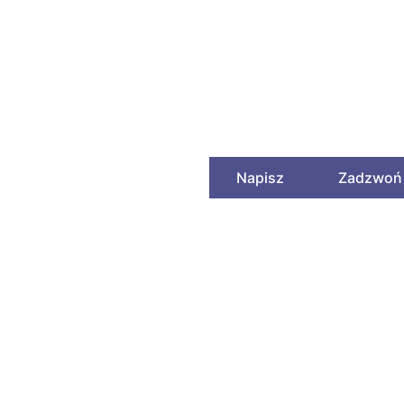
Twój najlepszy partne
Napisz
Zadzwoń