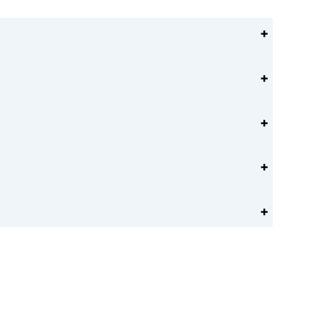
+
+
+
+
+