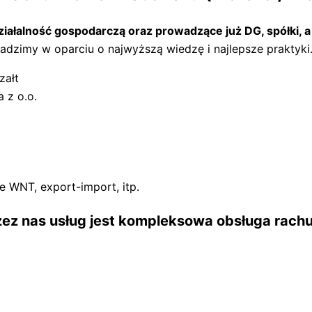
łalność gospodarczą oraz prowadzące już DG, spółki, a ta
dzimy w oparciu o najwyższą wiedzę i najlepsze praktyki. 
załt
 z o.o.
je WNT, export-import, itp.
z nas usług jest kompleksowa obsługa rachu