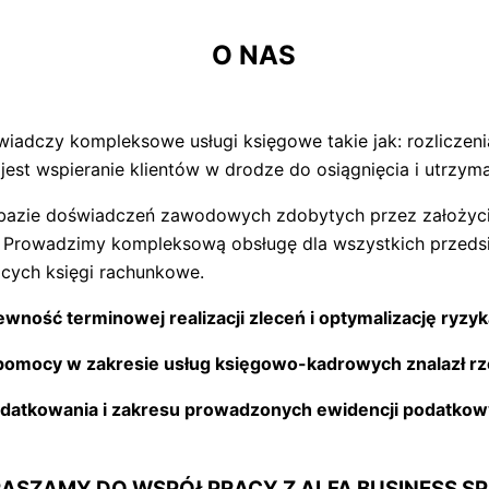
O NAS
iadczy kompleksowe usługi księgowe takie jak: rozliczeni
y jest wspieranie klientów w drodze do osiągnięcia i utrzym
bazie doświadczeń zawodowych zdobytych przez założycie
. Prowadzimy kompleksową obsługę dla wszystkich przedsi
cych księgi rachunkowe.
ość terminowej realizacji zleceń i optymalizację ryzy
a pomocy w zakresie usług księgowo-kadrowych znalazł rz
odatkowania i zakresu prowadzonych ewidencji podatkow
ASZAMY DO WSPÓŁPRACY Z ALFA BUSINESS SP. 